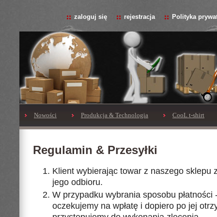
zaloguj się
rejestracja
Polityka prywa
Nowości
Produkcja & Technologia
CooL t-shirt
Regulamin & Przesyłki
Klient wybierając towar z naszego sklepu 
jego odbioru.
W przypadku wybrania sposobu płatności 
oczekujemy na wpłatę i dopiero po jej otr
przystepujemy do wykonania zlecenia.