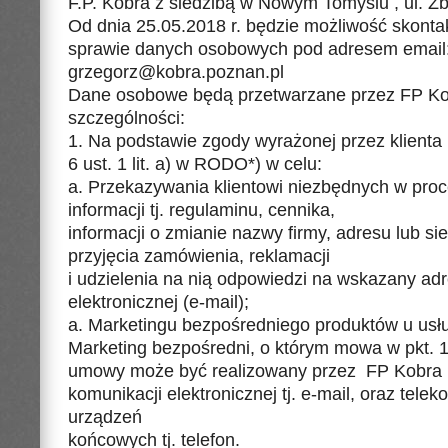
F.P. Kobra z siedzibą w Nowym Tomyslu , ul. Z
Od dnia 25.05.2018 r. będzie możliwość skonta
sprawie danych osobowych pod adresem email
grzegorz@kobra.poznan.pl
Dane osobowe będą przetwarzane przez FP Ko
szczególności:
1. Na podstawie zgody wyrażonej przez klienta (
6 ust. 1 lit. a) w RODO*) w celu:
a. Przekazywania klientowi niezbędnych w pr
informacji tj. regulaminu, cennika,
informacji o zmianie nazwy firmy, adresu lub si
przyjęcia zamówienia, reklamacji
i udzielenia na nią odpowiedzi na wskazany ad
elektronicznej (e-mail);
a. Marketingu bezpośredniego produktów u us
Marketing bezpośredni, o którym mowa w pkt. 1. L
umowy może być realizowany przez FP Kobra 
komunikacji elektronicznej tj. e-mail, oraz tele
urządzeń
końcowych tj. telefon.