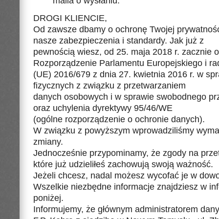
maila o wysłaniu.
DROGI KLIENCIE,
Od zawsze dbamy o ochronę Twojej prywatności
nasze zabezpieczenia i standardy. Jak już z
pewnością wiesz, od 25. maja 2018 r. zacznie
Rozporządzenie Parlamentu Europejskiego i ra
(UE) 2016/679 z dnia 27. kwietnia 2016 r. w sp
fizycznych z związku z przetwarzaniem
danych osobowych i w sprawie swobodnego pr
oraz uchylenia dyrektywy 95/46/WE
(ogólne rozporządzenie o ochronie danych).
W związku z powyższym wprowadziliśmy wym
zmiany.
Jednocześnie przypominamy, że zgody na prze
które już udzieliłeś zachowują swoją ważność.
Jeżeli chcesz, nadal możesz wycofać je w do
Wszelkie niezbędne informacje znajdziesz w i
poniżej.
Informujemy, że głównym administratorem dan